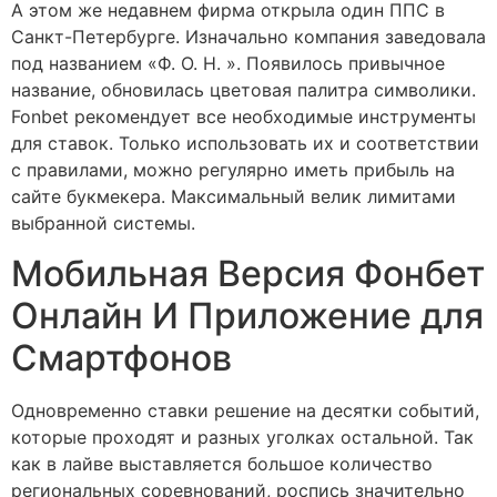
А этом же недавнем фирма открыла один ППС в
Санкт-Петербурге. Изначально компания заведовала
под названием «Ф. О. Н. ». Появилось привычное
название, обновилась цветовая палитра символики.
Fonbet рекомендует все необходимые инструменты
для ставок. Только использовать их и соответствии
с правилами, можно регулярно иметь прибыль на
сайте букмекера. Максимальный велик лимитами
выбранной системы.
Мобильная Версия Фонбет
Онлайн И Приложение для
Смартфонов
Одновременно ставки решение на десятки событий,
которые проходят и разных уголках остальной. Так
как в лайве выставляется большое количество
региональных соревнований, роспись значительно