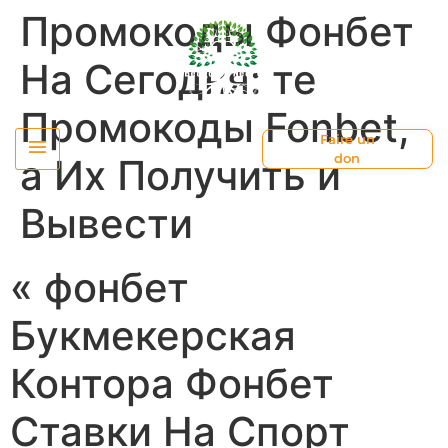
Промокоды Фонбет
На Сегодня: те
Промокоды Fonbet,
Faire un
don
а Их Получить и
Вывести
« фонбет
Букмекерская
Контора Фонбет
Ставки На Спорт