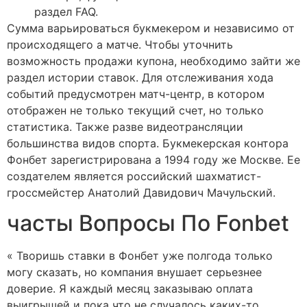
раздел FAQ.
Сумма варьироваться букмекером и независимо от
происходящего а матче. Чтобы уточнить
возможность продажи купона, необходимо зайти же
раздел истории ставок. Для отслеживания хода
событий предусмотрен матч-центр, в котором
отображен не только текущий счет, но только
статистика. Также разве видеотрансляции
большинства видов спорта. Букмекерская контора
Фонбет зарегистрирована а 1994 году же Москве. Ее
создателем является российский шахматист-
гроссмейстер Анатолий Давидович Мачульский.
часты Вопросы По Fonbet
« Творишь ставки в Фонбет уже полгода только
могу сказать, но компания внушает серьезнее
доверие. Я каждый месяц заказываю оплата
выигрышей и пока что не случалось каких-то