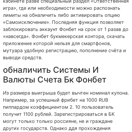
кабинете разве специальный раздел «Ответственная
игра», где или необходимости можно распознать
лимиты на обналичить либо активировать опцию
«Самоисключение». Последняя функция позволяет
заблокировать аккаунт Фонбет на срок от 1 разав до
«навсегда». Фонбет букмекерская контора, скачать
приложение которой нельзя для смартфонов,
мутуара удобную регистрацию, пополнение счёта и
выводи средств.
обналичить Системы И
Валюты Счета Бк Фонбет
Из размера выигрыша будет вычтен номинал купона.
Например, за успешный фрибет на 1000 RUB
пиппардом коэффициентом 2. 10 пользователь
получит 1100 рублей. Зарегистрироваться в БК
могут только только россияне, не и граждане
других государств. Однако ддя прохождения