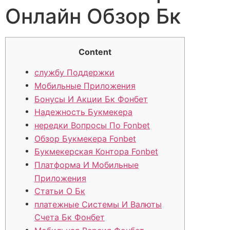
Онлайн Обзор Бк
Content
службу Поддержки
Мобильные Приложения
Бонусы И Акции Бк Фонбет
Надежность Букмекера
нередки Вопросы По Fonbet
Обзор Букмекера Fonbet
Букмекерская Контора Fonbet
Платформа И Мобильные
Приложения
Статьи О Бк
платежные Системы И Валюты
Счета Бк Фонбет