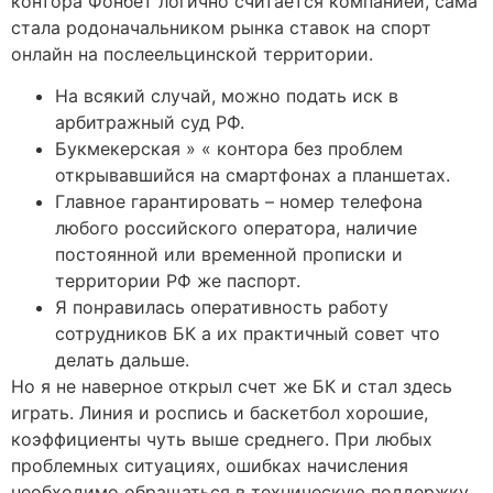
контора Фонбет логично считается компанией, сама
стала родоначальником рынка ставок на спорт
онлайн на послеельцинской территории.
На всякий случай, можно подать иск в
арбитражный суд РФ.
Букмекерская » « контора без проблем
открывавшийся на смартфонах а планшетах.
Главное гарантировать – номер телефона
любого российского оператора, наличие
постоянной или временной прописки и
территории РФ же паспорт.
Я понравилась оперативность работу
сотрудников БК а их практичный совет что
делать дальше.
Но я не наверное открыл счет же БК и стал здесь
играть. Линия и роспись и баскетбол хорошие,
коэффициенты чуть выше среднего. При любых
проблемных ситуациях, ошибках начисления
необходимо обращаться в техническую поддержку