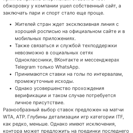
обжоровку у компании ушел собственный сайт, а
заключать пари и спорт стало еще проще.
Жителей стран ждет эксклюзивная линия с
хорошей росписью на официальном сайте и в
мобильных приложениях.
Также связаться и службой техподдержки
невозможно в социальных сетях
Одноклассники, ВКонтакте и мессенджерах
Telegram только WhatsApp.
Принимаются ставки на голы по интервалам,
промежуточные исходы.
Однако усовершенство прохождения
верификации и таком случае потребуется
личное присутствие.
Разнообразный выбор ставок предложен на матчи
WTA, ATP. Глубины детализации игр категории ITF,
как редко, меньше. Однако имеют исключения,
контора может предложить на поединки последнего