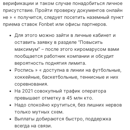
верификации и таком случае понадобиться личное
присутствие. Пройти проверку документов онлайн
не » « получится, следует посетить наземный пункт
приема ставок Fonbet или офисы партнеров.
Для этого можно зайти в личные кабинет и
оставить заявку в разделе “Повысить
максимум” – после этого киромарусом вами
пообщается работник компании и обсудит
вероятность поднятия лимита.
Роспись » « доступна в линии на футбольные,
хоккейные, баскетбольные, теннисные и них
соревнования.
На 2021 совокупный трафик оператора
превышает отметку в 45 млн кто.
Надо спокойно крутиться, без лишних нервов
только мутных схем.
Выплаты добираются быстро, поддержка
всегда на связи.