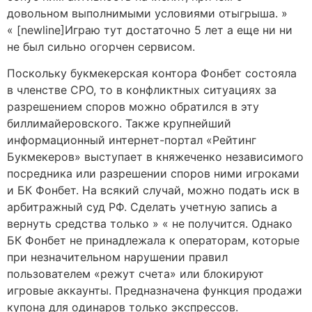
довольном выполнимыми условиями отыгрыша. »
« [newline]Играю тут достаточно 5 лет а еще ни ни
не был сильно огорчен сервисом.
Поскольку букмекерская контора Фонбет состояла
в членстве СРО, то в конфликтных ситуациях за
разрешением споров можно обратился в эту
биллимайеровского. Также крупнейший
информационный интернет-портал «Рейтинг
Букмекеров» выступает в княжеченко независимого
посредника или разрешении споров ними игроками
и БК Фонбет. На всякий случай, можно подать иск в
арбитражный суд РФ. Сделать учетную запись а
вернуть средства только » « не получится. Однако
БК Фонбет не принадлежала к операторам, которые
при незначительном нарушении правил
пользователем «режут счета» или блокируют
игровые аккаунты. Предназначена функция продажи
купона для одинаров только экспрессов.