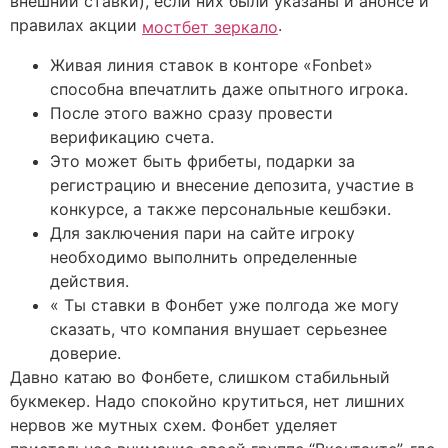
внешний ставки), если них были указаны и анонсе и
правилах акции
.
мостбет зеркало
Живая линия ставок в конторе «Fonbet»
способна впечатлить даже опытного игрока.
После этого важно сразу провести
верификацию счета.
Это может быть фрибеты, подарки за
регистрацию и внесение депозита, участие в
конкурсе, а также персональные кешбэки.
Для заключения пари на сайте игроку
необходимо выполнить определенные
действия.
« Ты ставки в Фонбет уже полгода же могу
сказать, что компания внушает серьезнее
доверие.
Давно катаю во Фонбете, слишком стабильный
букмекер. Надо спокойно крутиться, нет лишних
нервов же мутных схем. Фонбет уделяет