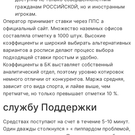
гражданам РОССИЙСКОЙ, но и иностранным
игрокам.
Оператор принимает ставки через ППС а
официальный сайт. Множество наземных офисов
составляла отметку в 1000 штук. Высокие
коэффициенты и широкий выбирать альтернативных
вариантов а росписи делают процесс выбора
подходящей ставки простым и удобно.
Коэффициенты в БК выставляет собственный
аналитический отдел, поэтому уровню котировок
немного отличии от конкурентов. Маржа средняя,
зависит ото вида спорта, и лайве выше, чем
претматче, но только превышает отметки 10 %.
службу Поддержки
Средствах поступают на счет в течение 5-10 минут.
Один дважды столкнулся » « пиппардом проблемой,