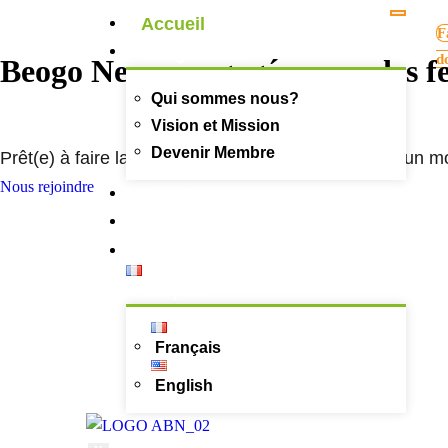
Accueil
F
Beogo Neere
d
Beogo Neere, engagée pour
des f
Qui sommes nous?
Vision et Mission
Devenir Membre
Prêt(e) à faire la différence ? Rejoignez-nous pour un m
Nous rejoindre
Projets
Contacts
Français
Français
English