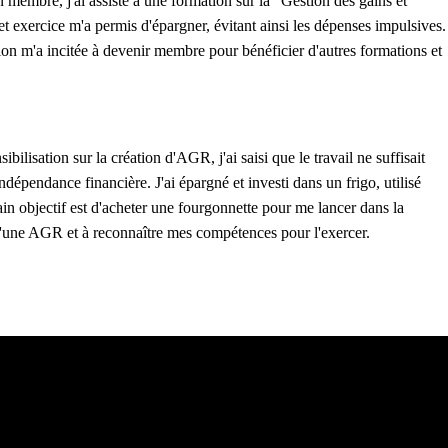
n membre, j'ai assisté à une formation sur la "Gestion des gains et
t exercice m'a permis d'épargner, évitant ainsi les dépenses impulsives.
sion m'a incitée à devenir membre pour bénéficier d'autres formations et
ilisation sur la création d'AGR, j'ai saisi que le travail ne suffisait
épendance financière. J'ai épargné et investi dans un frigo, utilisé
n objectif est d'acheter une fourgonnette pour me lancer dans la
é d'une AGR et à reconnaître mes compétences pour l'exercer.