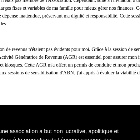
 n'étais pas membre de l'Association. Cependant, suite à l'invitation d'u
arges fixes et variables de ma famille pour mieux gérer nos finances. Ce
e dépense inattendue, préservant ma dignité et responsabilité. Cette ses
les.
n de revenus n'étaient pas évidents pour moi. Grâce à la session de sensib
ctivité Génératrice de Revenus (AGR) est essentiel pour assurer mon ind
et kiosques. Cette AGR m'a offert un permis de conduire et mon prochai
 aux sessions de sensibilisation d'ABN, j'ai appris à évaluer la viabilit
e association a but non lucrative, apolitique et