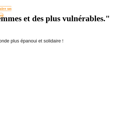
aire un
on
emmes et des plus vulnérables."
onde plus épanoui et solidaire !