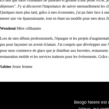
En tant que mère célibataire de jumelles et gérante d'une petite AGR, je
dépenses". J'y ai découvert l'importance de suivre mensuellement les ch
Quelques mois plus tard, grâce à mes économies, j'ai pu faire face à un
mener une vie épanouissante, tout en étant un modèle pour mes deux fil
Wendemi
Mère célibataire
Lors de mes débuts professionnels, l'épargne et les projets d'augmentatio
pas pour façonner un avenir éclatant. J'ai compris que développer une A
pour mon commerce de glace que je distribue aux buvettes, restaurants 
restauration mobile et les services traiteurs pour les événements. Grâce
Sabine
Jeune femme
Beogo Neere est un